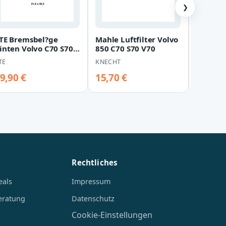
❯
TE Bremsbel?ge
Mahle Luftfilter Volvo
Metzge
inten Volvo C70 S70
850 C70 S70 V70
Ansaugl
70
Volvo C
TE
KNECHT
METZGER
V70 Xc7
9,90 €
15,70 €
18,90 
Rechtliches
eals
Impressum
eratung
Datenschutz
Cookie-Einstellungen