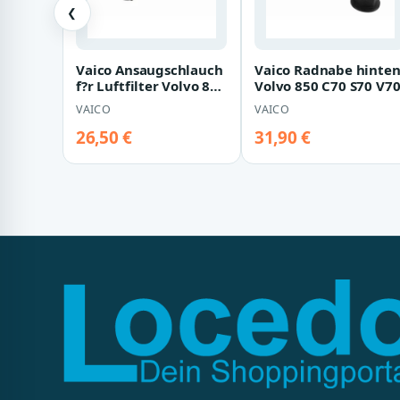
❮
Vaico Ansaugschlauch
Vaico Radnabe hinte
f?r Luftfilter Volvo 850
Volvo 850 C70 S70 V7
S70 V70 2,4
VAICO
VAICO
26,50 €
31,90 €