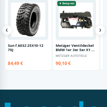
★ Bestpreis
❮
❯
Sun f A032 25X10-12
Metzger Ventildeckel
A
70J
BMW 1er 3er 5er X1 X3
I
Z4 2,0
H
METZGER AUTOTEILE
A
S
84,49 €
90,10 €
6