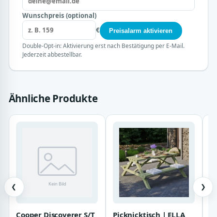
Wunschpreis (optional)
€
Preisalarm aktivieren
Double-Opt-in: Aktivierung erst nach Bestätigung per E-Mail.
Jederzeit abbestellbar.
Ähnliche Produkte
❮
❯
Cooper Discoverer S/T
Picknicktisch | ELLA
B