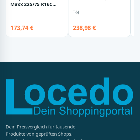
Maxx 225/75 R16C
S
115/112Q
B
T&J
O
S
N
A
173,74 €
238,98 €
2
Dein Preisvergleich für tausende
Produkte von geprüften Shops.