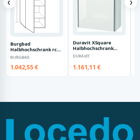
❮
❯
E
Ti
D
F
S
E
Duravit XSquare
Burgbad
Halbhochschrank
Halbhochschrank rc40
Weiß Hochglanz
Dunkelgrau
DURAVIT
BURGBAD
500x236x896 mm -
Hochglanz/Schilf
XS1303…
Ultramatt, UH…
1.042,55 €
1.161,11 €
5