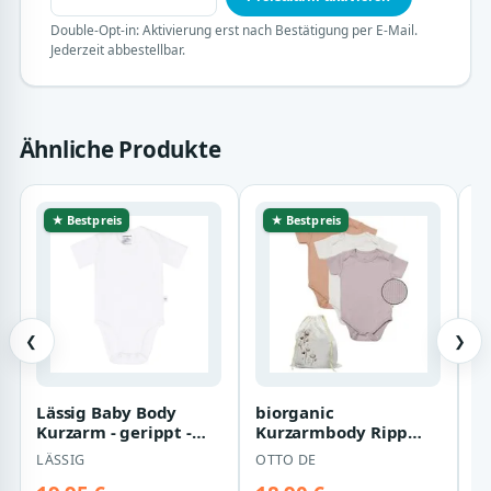
Double-Opt-in: Aktivierung erst nach Bestätigung per E-Mail.
Jederzeit abbestellbar.
Ähnliche Produkte
★ Bestpreis
★ Bestpreis
❮
❯
Lässig Baby Body
biorganic
S
Kurzarm - gerippt -
Kurzarmbody Ripp
M
Milky 86/92
(3er Pack), Mehrfarbig,
i
LÄSSIG
OTTO DE
Unisex, Baby Body f…
B