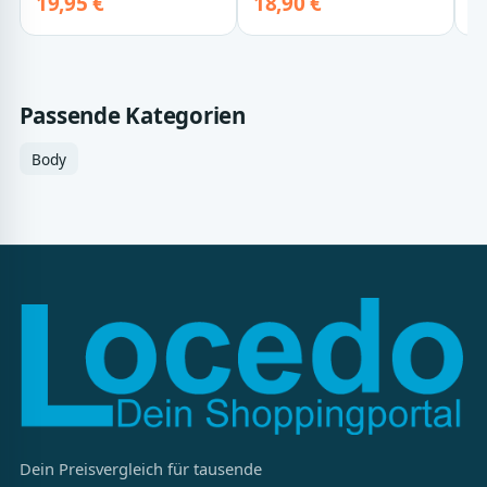
19,95 €
18,90 €
1
Passende Kategorien
Body
Dein Preisvergleich für tausende