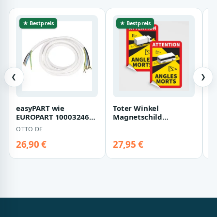
★ Bestpreis
★ Bestpreis
❮
❯
easyPART wie
Toter Winkel
K
EUROPART 10003246
Magnetschild
R
Kabel Herd-
Frankreich -
vo
OTTO DE
K
Anschlusskabel 3m
Magnetfolie für LKW
A
Stromkabel…
und Busse
26,90 €
27,95 €
3