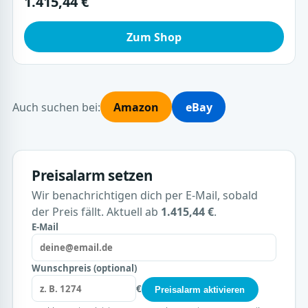
1.415,44 €
Zum Shop
Auch suchen bei:
Amazon
eBay
Preisalarm setzen
Wir benachrichtigen dich per E-Mail, sobald
der Preis fällt. Aktuell ab
1.415,44 €
.
E-Mail
Wunschpreis (optional)
€
Preisalarm aktivieren